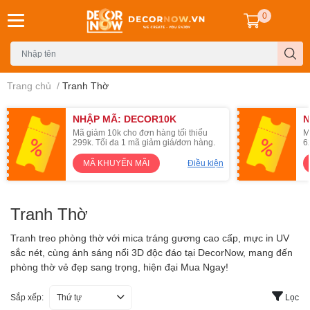
0
Trang chủ
/
Tranh Thờ
NHẬP MÃ: DECOR10K
N
Mã giảm 10k cho đơn hàng tối thiểu
M
299k. Tối đa 1 mã giảm giá/đơn hàng.
6
MÃ KHUYẾN MÃI
Điều kiện
Tranh Thờ
Tranh treo phòng thờ với mica tráng gương cao cấp, mực in UV
sắc nét, cùng ánh sáng nổi 3D độc đáo tại DecorNow, mang đến
phòng thờ vẻ đẹp sang trọng, hiện đại Mua Ngay!
Sắp xếp:
Thứ tự
Lọc