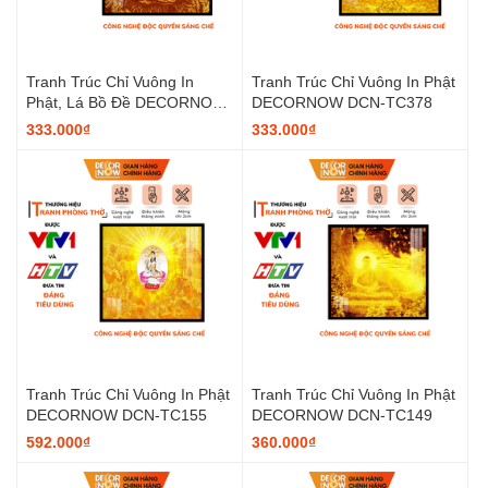
Tranh Trúc Chỉ Vuông In
Tranh Trúc Chỉ Vuông In Phật
Phật, Lá Bồ Đề DECORNOW
DECORNOW DCN-TC378
DCN-TC376
333.000₫
333.000₫
Tranh Trúc Chỉ Vuông In Phật
Tranh Trúc Chỉ Vuông In Phật
DECORNOW DCN-TC155
DECORNOW DCN-TC149
592.000₫
360.000₫