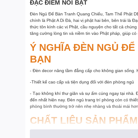
ĐẶC ĐIỂM NỔI BẬT
Đèn Ngủ Để Bàn Tranh Quang Chiếu, Tam Thế Phật D
chính là Phật A Di Đà, hai vị phật hai bên, bên trái là
thức tôn kính các vị Phật, cầu nguyện cho tất cả chún
tăng cường lòng tin và niềm tin vào Phật pháp, giúp có
Ý NGHĨA ĐÈN NGỦ ĐỂ
BẠN
- Đèn decor nâng tầm đẳng cấp cho không gian sống. 
-Thiết kế cao cấp và tiện dụng đối với đèn phòng ngủ
- Tạo không khí thư giãn và sự ấm cúng ngay tại nhà. Đè
đến nhất hiện nay. Đèn ngủ trang trí phòng còn có thi
phòng bình thường trở nên nhẹ nhàng và thoải mái hơ
CHẤT LIỆU SẢN PHẨM
- Công nghệ IN UV trực tiếp lên MICA hiệu ứng tráng 