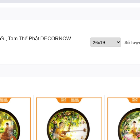
n thị trường. Có thể sử dụng để hỗ trợ như đèn làm việc
 cao cấp, có độ cứng cao, mạnh mẽ nhưng vẫn giữ được tính đàn hồi,
 nhiệt chống va đập phản quang, không cong vênh, giúp tuổi thọ tranh 
hiếu, Tam Thế Phật DECORNOW
Số lượ
chắc chắn, thẩm mỹ cao
điều khiển từ xa
bàn học giải toả căng thẳng hoặc sử dụng làm đèn để bàn làm việc cũn
ngủ 3d hiện đại
ẠI LÝ