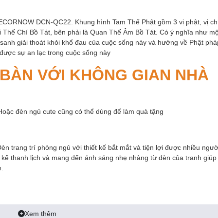
ECORNOW DCN-QC22. Khung hình Tam Thế Phật gồm 3 vị phật, vị ch
 Đại Thế Chí Bồ Tát, bên phải là Quan Thế Âm Bồ Tát. Có ý nghĩa như mộ
g sanh giải thoát khỏi khổ đau của cuộc sống này và hướng về Phật phá
 được sự an lạc trong cuộc sống này
 BÀN VỚI KHÔNG GIAN NHÀ
Hoặc đèn ngủ cute cũng có thể dùng để làm quà tặng
n trang trí phòng ngủ với thiết kế bắt mắt và tiện lợi được nhiều ngườ
ết kế thanh lịch và mang đến ánh sáng nhẹ nhàng từ đèn của tranh giúp
n.
gương
Xem thêm