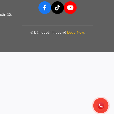
uận 12,
© Bản quyền thuộc về
DecorNow
.
iệt hại