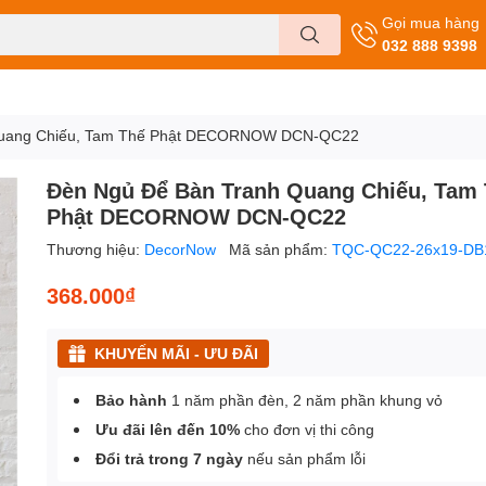
Gọi mua hàng
032 888 9398
Quang Chiếu, Tam Thế Phật DECORNOW DCN-QC22
Đèn Ngủ Để Bàn Tranh Quang Chiếu, Tam
Phật DECORNOW DCN-QC22
Thương hiệu:
DecorNow
Mã sản phẩm:
TQC-QC22-26x19-DB
368.000₫
KHUYẾN MÃI - ƯU ĐÃI
Bảo hành
1 năm phần đèn, 2 năm phần khung vỏ
Ưu đãi lên đến 10%
cho đơn vị thi công
Đổi trả trong 7 ngày
nếu sản phẩm lỗi