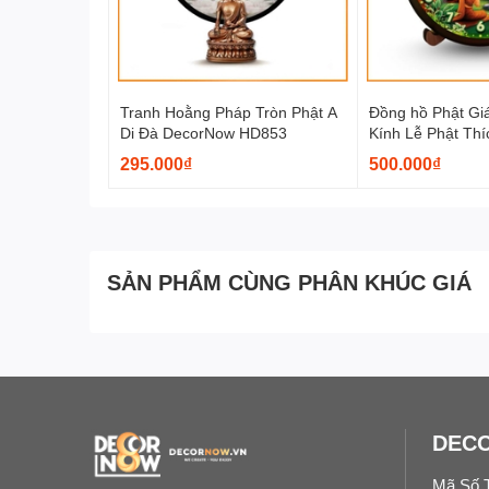
✅ DecorNow mở rộng chính sách dành cho đại lý với c
✅ Hỗ trợ hướng dẫn giải pháp kinh doanh, quảng cáo 
✅ Thiết kế theo yêu cầu, đẩy đơn gần khu vực đại lý, c
Tranh Hoằng Pháp Tròn Phật A
Đồng hồ Phật Gi
Di Đà DecorNow HD853
Kính Lễ Phật Th
✅ Nhắn tin để được tư vấn trực tiếp với Trưởng Phòn
DecorNow DH01
295.000₫
500.000₫
✅ Đã thông báo Bộ Công Thương Việt Nam và có Shopee
THÔNG TIN KỸ THUẬT
- Sử dụng dòng điện 12V. Độ sáng cao tạo nên điểm nh
SẢN PHẨM CÙNG PHÂN KHÚC GIÁ
- Đèn để bàn sản xuất chính hãng tại Việt Nam
- Kích Thước tiêu chuẩn đa dạng to hơn so với thị trườ
việc phù hợp nhất:
26x19
DEC
33x24
Mã Số 