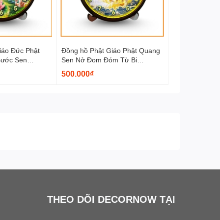
iáo Đức Phật
Đồng hồ Phật Giáo Phật Quang
Bước Sen
Sen Nở Đom Đóm Từ Bi
3
DecorNow DH04
500.000₫
bàn làm
THEO DÕI DECORNOW TẠI