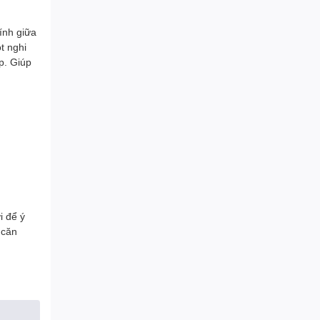
ính giữa
t nghi
p. Giúp
i để ý
 căn