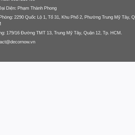
Ể BÀN DECOR CHỈ CÓ TẠI
Đại Diện: Phạm Thành Phong
Phòng: 2290 Quốc Lộ 1, Tổ 31, Khu Phố 2, Phường Trung Mỹ Tây, Q
M
g
g: 179/16 Đường TMT 13, Trung Mỹ Tây, Quận 12, Tp. HCM.
ụng như đèn ngủ cắm điện mà làm tranh treo
tact@decornow.vn
rNow
goài thị trường chất lượng không đảm bảo nên không bảo hành
H ĐÈN NGỦ TRANG TRÍ
 do tác động mạnh, những thiệt hại ngẫu nhiên như va đập, cố tình, th