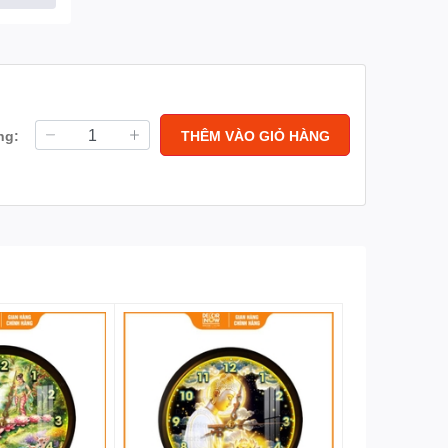
 có khả
kéo dài
ng:
THÊM VÀO GIỎ HÀNG
g rất