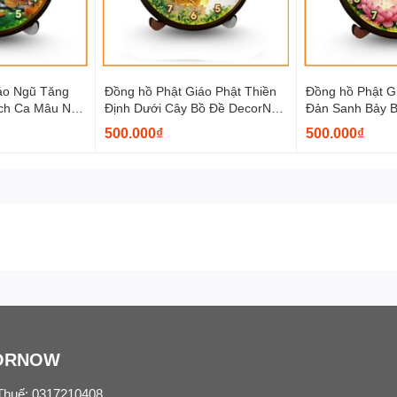
hiết khấu cao lên đến 50%
đồng thời trên các kênh bán hàng của Decornow
hăm sóc 1 - 1 cho đại lý
áo Ngũ Tăng
Đồng hồ Phật Giáo Phật Thiền
Đồng hồ Phật G
ích Ca Mâu Ni
Định Dưới Cây Bồ Đề DecorNow
Đản Sanh Bảy 
g Kinh Doanh Decornow
DH02
DecorNow DH0
500.000₫
500.000₫
 Mall, có thể xuất VAT theo yêu cầu.
ấn và vẻ đẹp trong tranh.
ng. Đặc biệt chỉ có các mẫu độc quyền tại Decornow cho bạn trang trí 
ORNOW
Thuế: 0317210408