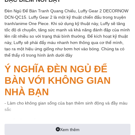
Đèn Ngủ Để Bàn Tranh Quang Chiếu, Luffy Gear 2 DECORNOW
DCN-QC15. Luffy Gear 2 là một kỹ thuật chiến đấu trong truyện
tranh/anime One Piece. Khi sử dụng kỹ thuật này, Luffy sẽ tăng
tốc độ di chuyển, tăng sức mạnh và khả năng đánh đập của mình
lên rất nhiều so với trạng thái bình thường. Để kích hoạt kỹ thuật
này, Luffy sẽ phải đẩy máu nhanh hơn thông qua cơ thể mình,
tạo ra một hiệu ứng giống như bơm hơi vào bóng. Chúng ta có
thể thấy rõ trong hình ảnh dưới đây
Ý NGHĨA ĐÈN NGỦ ĐỂ
BÀN VỚI KHÔNG GIAN
NHÀ BẠN
- Làm cho không gian sống của bạn thêm sinh động và đầy màu
sắc
-Thiết kế cao cấp và tiện dụng
Xem thêm
- Tạo không khí thư giãn và sự ấm cúng ngay tại nhà. Nếu bạn là