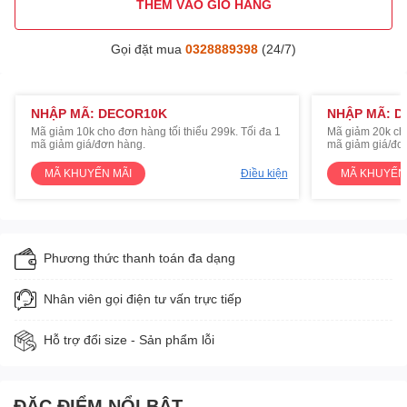
THÊM VÀO GIỎ HÀNG
Gọi đặt mua
0328889398
(24/7)
NHẬP MÃ: DECOR10K
NHẬP MÃ: D
Mã giảm 10k cho đơn hàng tối thiểu 299k. Tối đa 1
Mã giảm 20k cho
mã giảm giá/đơn hàng.
mã giảm giá/đơ
MÃ KHUYẾN MÃI
Điều kiện
MÃ KHUYẾN
Phương thức thanh toán đa dạng
Nhân viên gọi điện tư vấn trực tiếp
Hỗ trợ đổi size - Sản phẩm lỗi
ĐẶC ĐIỂM NỔI BẬT