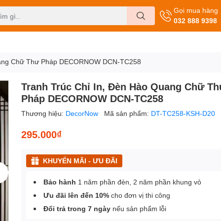
Gọi mua hàng
032 888 9398
 Quang Chữ Thư Pháp DECORNOW DCN-TC258
Tranh Trúc Chỉ In, Đèn Hào Quang Chữ Th
Pháp DECORNOW DCN-TC258
Thương hiệu:
DecorNow
Mã sản phẩm:
DT-TC258-KSH-D20
295.000₫
KHUYẾN MÃI - ƯU ĐÃI
Bảo hành
1 năm phần đèn, 2 năm phần khung vỏ
Ưu đãi lên đến 10%
cho đơn vị thi công
Đổi trả trong 7 ngày
nếu sản phẩm lỗi