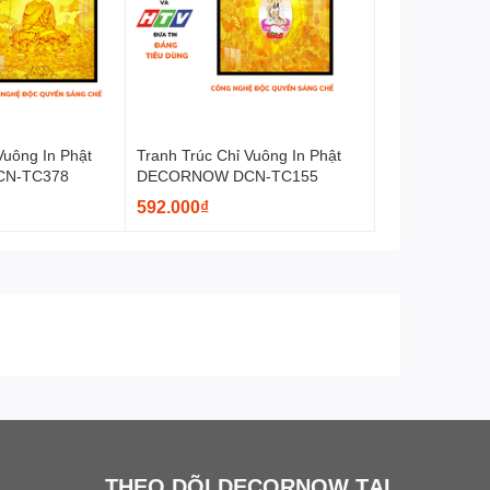
Vuông In Phật
Tranh Trúc Chỉ Vuông In Phật
N-TC378
DECORNOW DCN-TC155
592.000₫
nh Việt,
ay mắn
THEO DÕI DECORNOW TẠI