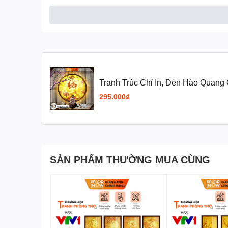
Tranh Trúc Chỉ In, Đèn Hào Qu
DCN-TC258
295.000₫
SẢN PHẨM THƯỜNG MUA CÙNG