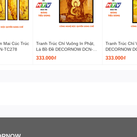
n Mai Cúc Trúc
Tranh Trúc Chỉ Vuông In Phật,
Tranh Trúc Chỉ 
N-TC278
Lá Bồ Đề DECORNOW DCN-
DECORNOW DC
TC376
333.000₫
333.000₫
ô cùng độc đáo, sang trọng nên có trong không gian thờ của mọi gia đì
m linh cực kì lớn cho gia chủ.
 lành may mắn cho gia chủ khi thỉnh Tranh.
ợc ơn trên bảo vệ đến gia chủ, giải xui, phong long, tăng sinh khí m
.
ORNOW